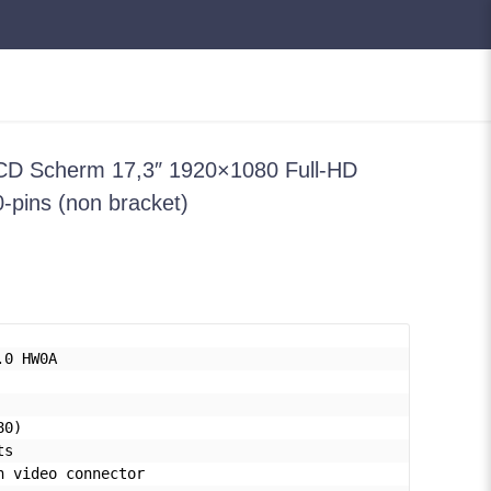
 Scherm 17,3″ 1920×1080 Full-HD
-pins (non bracket)
.0 HW0A