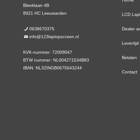
Home
Bleeklaan 4B
8921 HC Leeuwarden
LCD Lap
0638670375
Dealer a
13,3 
info@123laptopscreen.nl
Levertij
14,0 
KVK-nummer: 72009047
Betalen
15,6 
BTW nummer: NL004271534B83
IBAN: NL32INGB0675643244
Contact
17,3 