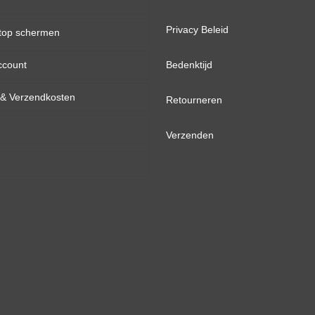
(non
Privacy Beleid
top schermen
bracket)
aantal
ccount
inch
Bedenktijd
d & Verzendkosten
inch
Retourneren
inch
Verzenden
inch