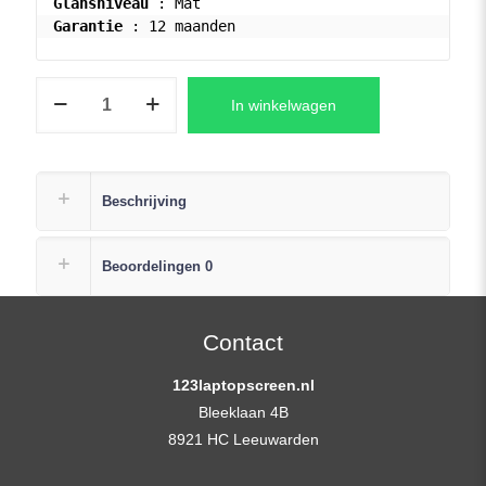
Glansniveau
Garantie
 : 12 maanden
B173HAN01.0
In winkelwagen
Laptop
LCD
Scherm
17,3″
Beschrijving
1920×1080
Full
Beoordelingen
0
HD
IPS
Slimline
Contact
Matte
123laptopscreen.nl
aantal
Bleeklaan 4B
8921 HC Leeuwarden