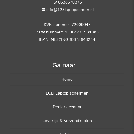
0638670375
info@123laptopscreen.nl
KVK-nummer: 72009047
BTW nummer: NL004271534B83
IBAN: NL32INGB0675643244
Ga naar…
Home
LCD Laptop schermen
Dealer account
13,3 inch
Levertijd & Verzendkosten
14,0 inch