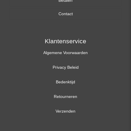
Betalen
15,6 inch
Contact
17,3 inch
Klantenservice
Algemene Voorwaarden
Privacy Beleid
Bedenktijd
Retourneren
Verzenden