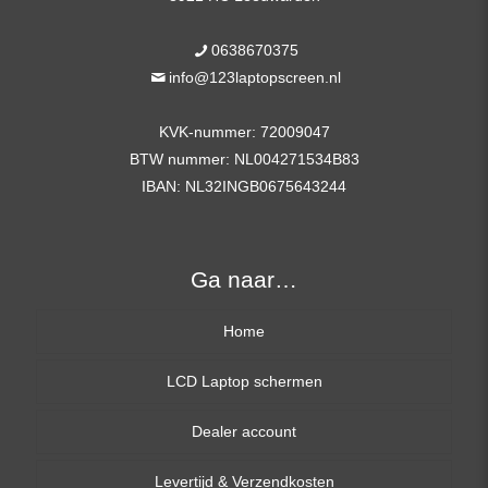
0638670375
info@123laptopscreen.nl
KVK-nummer: 72009047
BTW nummer: NL004271534B83
IBAN: NL32INGB0675643244
Ga naar…
Home
LCD Laptop schermen
Dealer account
13,3 inch
Levertijd & Verzendkosten
14,0 inch