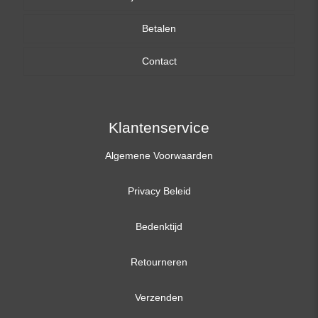
Betalen
15,6 inch
Contact
17,3 inch
Klantenservice
Algemene Voorwaarden
Privacy Beleid
Bedenktijd
Retourneren
Verzenden