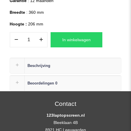
Garantie
: 12 maanden
Breedte
: 360 mm
Hoogte :
206 mm
B156HTN03.8
In winkelwagen
HW2A
Laptop
Replacement
Scherm
Beschrijving
15,6
(1920×1080)
Beoordelingen
0
Full-
HD
Mat
Contact
aantal
123laptopscreen.nl
Bleeklaan 4B
8921 HC Leeuwarden