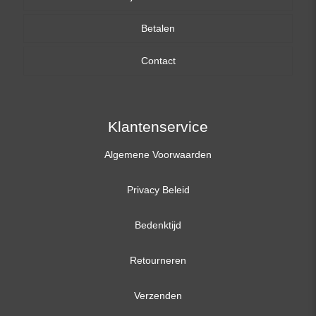
Betalen
15,6 inch
Contact
17,3 inch
Klantenservice
Algemene Voorwaarden
Privacy Beleid
Bedenktijd
Retourneren
Verzenden