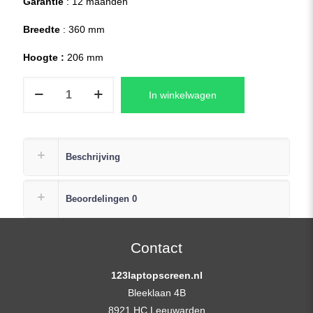
Garantie
: 12 maanden
Breedte
: 360 mm
Hoogte :
206 mm
B156HTN03.8
In winkelwagen
HW1C
Laptop
Replacement
Scherm
Beschrijving
15,6
(1920×1080)
Beoordelingen
0
Full-
HD
Mat
Contact
aantal
123laptopscreen.nl
Bleeklaan 4B
8921 HC Leeuwarden