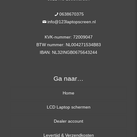
0638670375
info@123laptopscreen.nl
KVK-nummer: 72009047
BTW nummer: NL004271534B83
IBAN: NL32INGB0675643244
Ga naar…
Home
LCD Laptop schermen
Dealer account
13,3 inch
Levertijd & Verzendkosten
14,0 inch