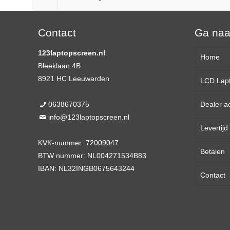
Contact
Ga na
123laptopscreen.nl
Home
Bleeklaan 4B
8921 HC Leeuwarden
LCD Lap
0638670375
Dealer a
13,3 
info@123laptopscreen.nl
Levertij
14,0 
KVK-nummer: 72009047
Betalen
15,6 
BTW nummer: NL004271534B83
IBAN: NL32INGB0675643244
Contact
17,3 