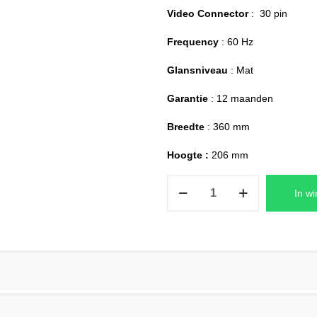
Video Connector
: 30 pin
Frequency
: 60 Hz
Glansniveau
: Mat
Garantie
: 12 maanden
Breedte
: 360 mm
Hoogte :
206 mm
B156HAN04.4
In w
HW0A
Laptop
Replacement
Scherm
15,6
(1920×1080)
Full-