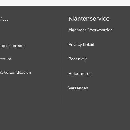
HD
Mat
ar…
aantal
Klantenservice
Algemene Voorwaarden
Privacy Beleid
top schermen
ccount
inch
Bedenktijd
d & Verzendkosten
inch
Retourneren
inch
Verzenden
inch