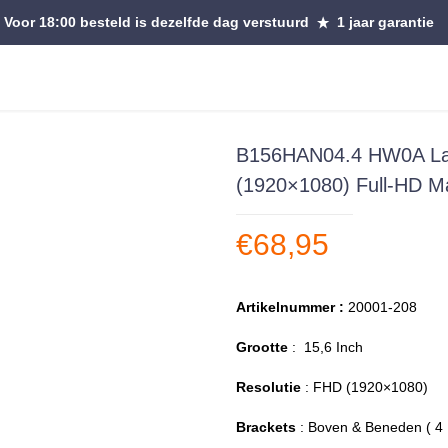
Voor 18:00 besteld is dezelfde dag verstuurd
1 jaar garantie
B156HAN04.4 HW0A La
(1920×1080) Full-HD M
€
68,95
Artikelnummer :
20001-208
Grootte
: 15,6 Inch
Resolutie
: FHD (1920×1080)
Brackets
: Boven & Beneden ( 4 