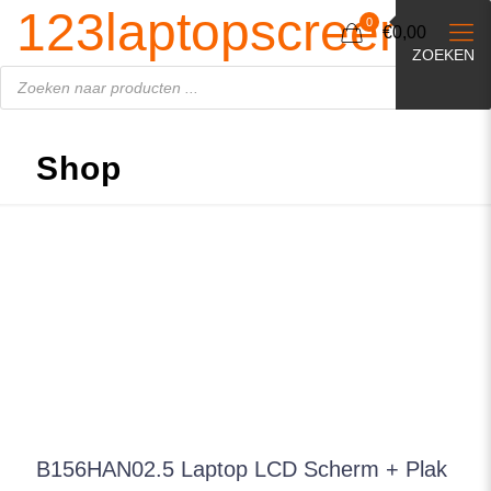
Producten
123laptopscreen.nl
zoeken
0
€0,00
ZOEKEN
Shop
B156HAN02.5 Laptop LCD Scherm + Plak