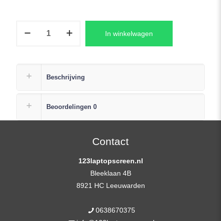
B156HAN02.5
In winkelwagen
Laptop
LCD
Scherm
+
Beschrijving
Plak
Strip
Beoordelingen
0
aantal
Contact
123laptopscreen.nl
Bleeklaan 4B
8921 HC Leeuwarden
0638670375