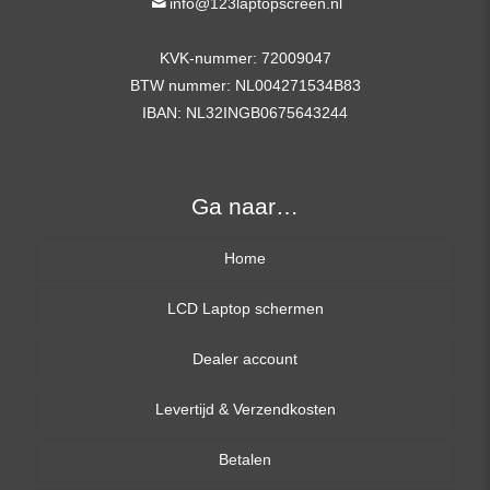
info@123laptopscreen.nl
KVK-nummer: 72009047
BTW nummer: NL004271534B83
IBAN: NL32INGB0675643244
Ga naar…
Home
LCD Laptop schermen
Dealer account
13,3 inch
Levertijd & Verzendkosten
14,0 inch
Betalen
15,6 inch