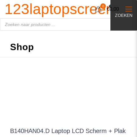
Producten
123laptopscreen.nl
zoeken
0
€0,00
ZOEKEN
Shop
B140HAN04.D Laptop LCD Scherm + Plak