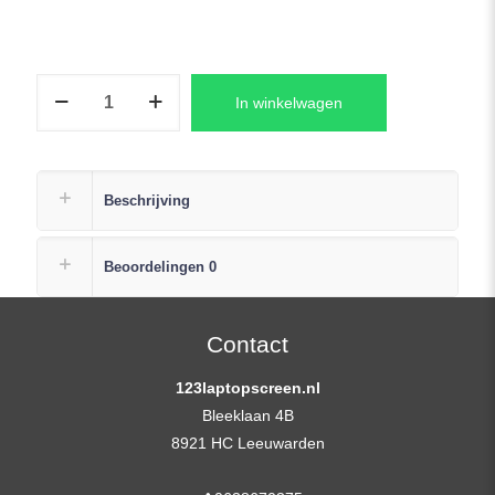
B140HAN04.D
In winkelwagen
Laptop
LCD
Scherm
+
Beschrijving
Plak
Strip
Beoordelingen
0
aantal
Contact
123laptopscreen.nl
Bleeklaan 4B
8921 HC Leeuwarden