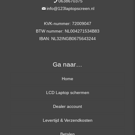
0638670375
info@123laptopscreen.nl
KVK-nummer: 72009047
BTW nummer: NL004271534B83
IBAN: NL32INGB0675643244
Ga naar…
Home
LCD Laptop schermen
Dealer account
13,3 inch
Levertijd & Verzendkosten
14,0 inch
Betalen
15,6 inch