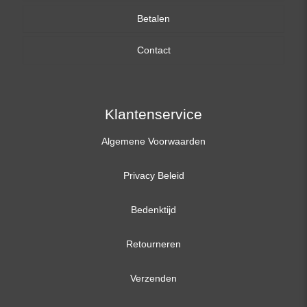
Betalen
15,6 inch
Contact
17,3 inch
Klantenservice
Algemene Voorwaarden
Privacy Beleid
Bedenktijd
Retourneren
Verzenden