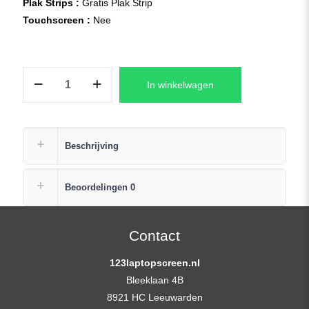
Plak Strips :
Gratis Plak Strip
Touchscreen :
Nee
B140HAN04.0
In winkelwagen
LCD
Scherm
14,0″
1920×1080
Beschrijving
Full-
HD
Beoordelingen
0
Mat
Ultra
Slim
Contact
IPS
123laptopscreen.nl
eDP
Bleeklaan 4B
aantal
8921 HC Leeuwarden