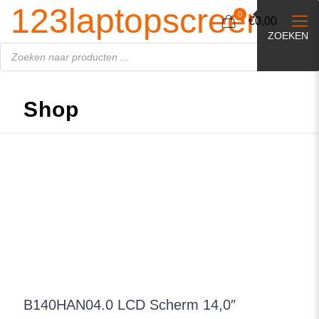
Producten
123laptopscreen.nl
zoeken
0
€0,00
ZOEKEN
Shop
B140HAN04.0 LCD Scherm 14,0″