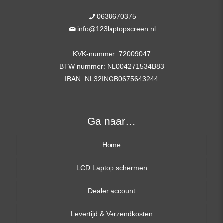
0638670375
info@123laptopscreen.nl
KVK-nummer: 72009047
BTW nummer: NL004271534B83
IBAN: NL32INGB0675643244
Ga naar…
Home
LCD Laptop schermen
Dealer account
13,3 inch
Levertijd & Verzendkosten
14,0 inch