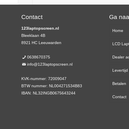
Contact
Ga na
123laptopscreen.nl
Home
Bleeklaan 4B
8921 HC Leeuwarden
LCD Lap
0638670375
Dealer a
13,3 
info@123laptopscreen.nl
Levertij
14,0 
KVK-nummer: 72009047
Betalen
15,6 
BTW nummer: NL004271534B83
IBAN: NL32INGB0675643244
Contact
17,3 