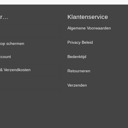
HD
Mat
ar…
Ultra
Klantenservice
Slim
Algemene Voorwaarden
IPS
eDP
Privacy Beleid
top schermen
aantal
ccount
inch
Bedenktijd
d & Verzendkosten
inch
Retourneren
inch
Verzenden
inch