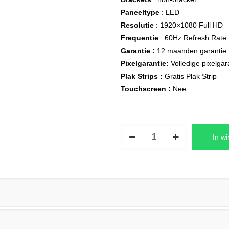
Paneeltype
: LED
Resolutie
: 1920×1080 Full HD
Frequentie
: 60Hz Refresh Rate
Garantie :
12 maanden garantie
Pixelgarantie:
Volledige pixelgar
Plak Strips :
Gratis Plak Strip
Touchscreen :
Nee
B140HAN04.0
In w
HW8A
Laptop
LCD
Scherm
14,0″
1920×1080
Full-