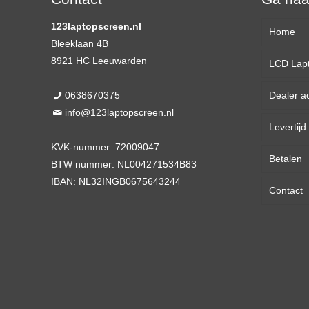
123laptopscreen.nl
Home
Bleeklaan 4B
8921 HC Leeuwarden
LCD Lap
0638670375
Dealer a
13,3 
info@123laptopscreen.nl
Levertij
14,0 
KVK-nummer: 72009047
Betalen
15,6 
BTW nummer: NL004271534B83
IBAN: NL32INGB0675643244
Contact
17,3 