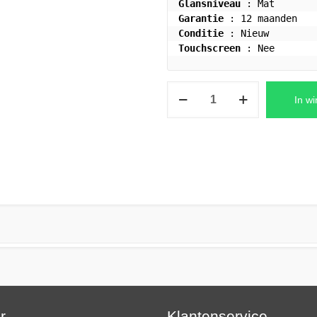
Glansniveau
Garantie
Conditie
Touchscreen
 : Nee
Asus
In w
TUF
Gaming
FX705GD-
EW106T
Laptop
LCD
Scherm
FHD
(1920x1080)
Mat
aantal
ar…
Klantenservice