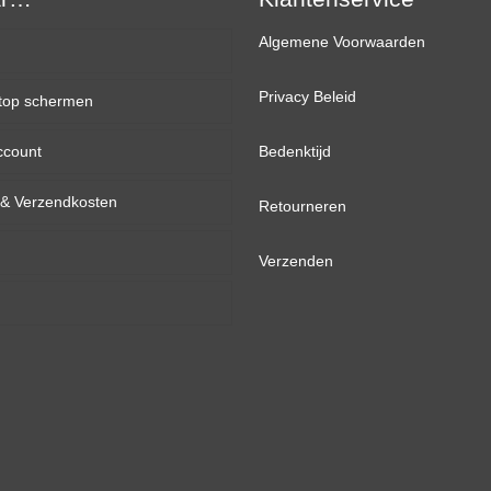
Algemene Voorwaarden
Privacy Beleid
top schermen
ccount
inch
Bedenktijd
d & Verzendkosten
inch
Retourneren
inch
Verzenden
inch