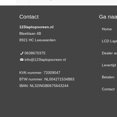
Contact
Ga na
123laptopscreen.nl
Home
Bleeklaan 4B
8921 HC Leeuwarden
LCD Lap
0638670375
Dealer a
13,3 
info@123laptopscreen.nl
Levertij
14,0 
KVK-nummer: 72009047
Betalen
15,6 
BTW nummer: NL004271534B83
IBAN: NL32INGB0675643244
Contact
17,3 