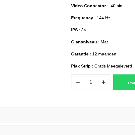
Video Connector
: 40 pin
Frequency
: 144 Hz
IPS
: Ja
Glansniveau
: Mat
Garantie
: 12 maanden
Plak Strip
: Gratis Meegeleverd
ASUS
In w
TUF
F15
FX506HC-
HN111W
Laptop
Scherm
Replacement