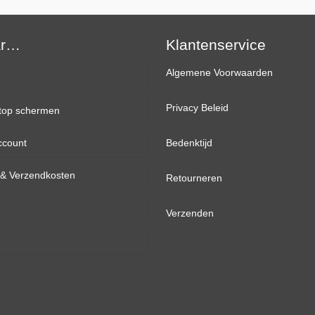
FHD
(1920×1080)
ar…
Mat
Klantenservice
IPS
Algemene Voorwaarden
+
Plak
Privacy Beleid
top schermen
Strips
aantal
ccount
inch
Bedenktijd
d & Verzendkosten
inch
Retourneren
inch
Verzenden
inch