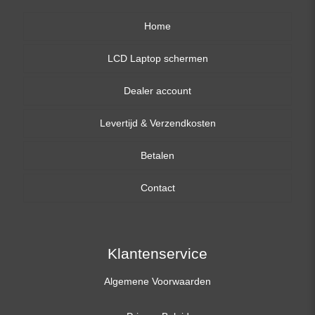
Home
LCD Laptop schermen
Dealer account
13,3 inch
Levertijd & Verzendkosten
14,0 inch
Betalen
15,6 inch
Contact
17,3 inch
Klantenservice
Algemene Voorwaarden