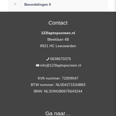
Scherm
Beoordelingen
0
Replacement
FHD
(1920×1080)
Contact
Mat
123laptopscreen.nl
IPS
Bleeklaan 4B
+
8921 HC Leeuwarden
Plak
Strips
0638670375
aantal
info@123laptopscreen.nl
KVK-nummer: 72009047
BTW nummer: NL004271534B83
IBAN: NL32INGB0675643244
Ga naar…