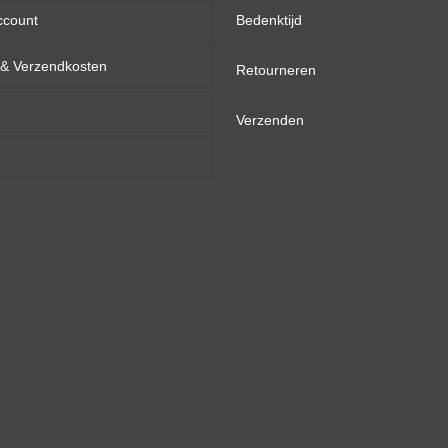
ccount
inch
Bedenktijd
d & Verzendkosten
inch
Retourneren
inch
Verzenden
inch