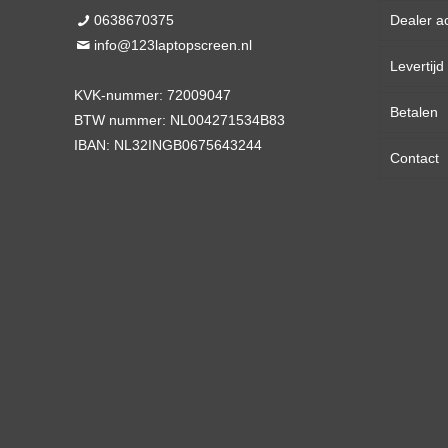
0638670375
Dealer a
13,3 
info@123laptopscreen.nl
Levertij
14,0 
KVK-nummer: 72009047
Betalen
15,6 
BTW nummer: NL004271534B83
IBAN: NL32INGB0675643244
Contact
17,3 