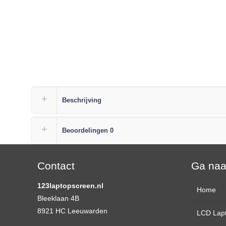
Beschrijving
Beoordelingen
0
Contact
Ga na
123laptopscreen.nl
Home
Bleeklaan 4B
8921 HC Leeuwarden
LCD Lap