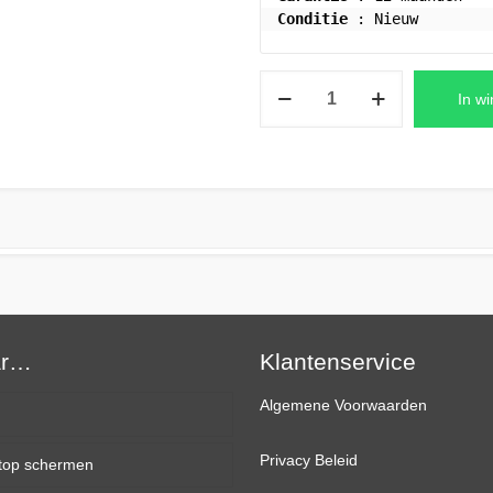
Conditie
 : Nieuw
ASUS
In w
K542
Series
Laptop
Scherm
15.6″
FHD
(1920×1080)
Mat
aantal
ar…
Klantenservice
Algemene Voorwaarden
Privacy Beleid
top schermen