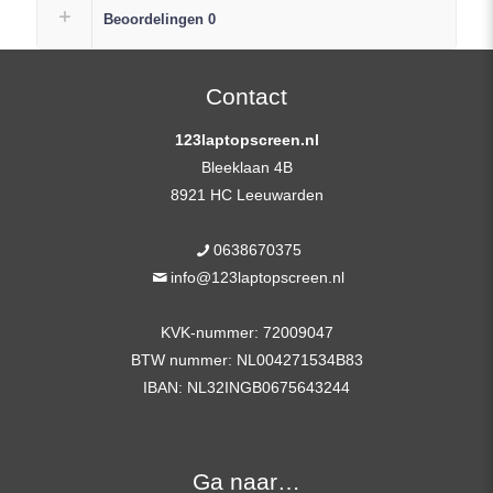
Replacement
Beoordelingen
0
Scherm
FHD
(1920×1080)
Contact
Mat
123laptopscreen.nl
IPS
Bleeklaan 4B
+
8921 HC Leeuwarden
Plak
Strips
0638670375
aantal
info@123laptopscreen.nl
KVK-nummer: 72009047
BTW nummer: NL004271534B83
IBAN: NL32INGB0675643244
Ga naar…