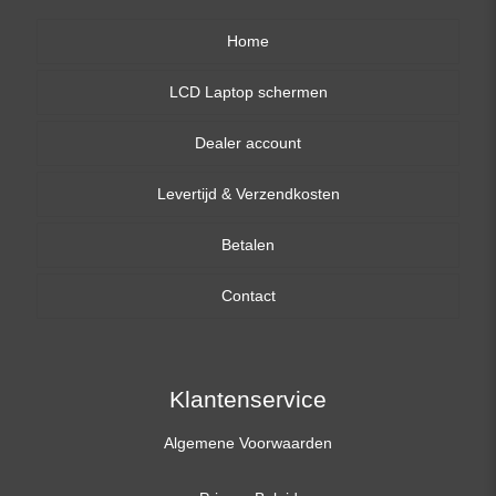
Home
LCD Laptop schermen
Dealer account
13,3 inch
Levertijd & Verzendkosten
14,0 inch
Betalen
15,6 inch
Contact
17,3 inch
Klantenservice
Algemene Voorwaarden