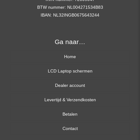
BTW nummer: NL004271534B83
IBAN: NL32INGB0675643244
Ga naar…
Home
LCD Laptop schermen
Dealer account
13,3 inch
Levertijd & Verzendkosten
14,0 inch
Betalen
15,6 inch
Contact
17,3 inch