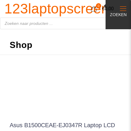
Producten
123laptopscreen.nl
zoeken
0
€0,00
ZOEKEN
Shop
Asus B1500CEAE-EJ0347R Laptop LCD