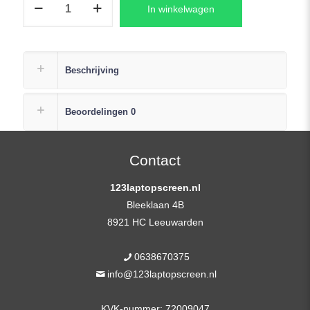
In winkelwagen
B1500CEAE-
EJ0347R
Laptop
LCD
Beschrijving
Scherm
(Inc
Beoordelingen
0
Plak
Strip)
aantal
Contact
123laptopscreen.nl
Bleeklaan 4B
8921 HC Leeuwarden
0638670375
info@123laptopscreen.nl
KVK-nummer: 72009047