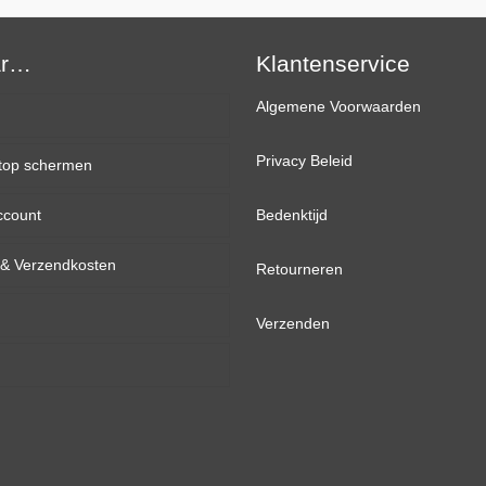
14,0″
FHD
ar…
(1920×1080)
Klantenservice
Mat
Algemene Voorwaarden
aantal
Privacy Beleid
top schermen
ccount
inch
Bedenktijd
d & Verzendkosten
inch
Retourneren
inch
Verzenden
inch