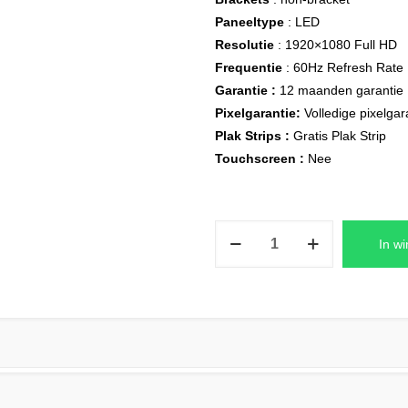
Paneeltype
: LED
Resolutie
: 1920×1080 Full HD
Frequentie
: 60Hz Refresh Rate
Garantie :
12 maanden garantie
Pixelgarantie:
Volledige pixelgar
Plak Strips :
Gratis Plak Strip
Touchscreen :
Nee
Acer
In w
SWIFT
3
SF314-
59
Series
Laptop
Scherm