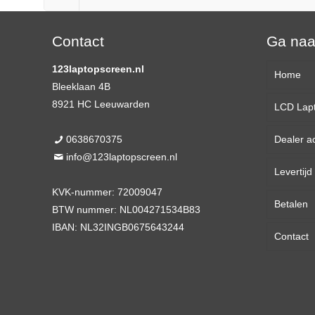
Contact
Ga na
123laptopscreen.nl
Home
Bleeklaan 4B
8921 HC Leeuwarden
LCD Lap
0638670375
Dealer a
13,3 
info@123laptopscreen.nl
Levertij
14,0 
KVK-nummer: 72009047
Betalen
15,6 
BTW nummer: NL004271534B83
IBAN: NL32INGB0675643244
Contact
17,3 