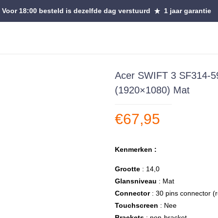
Voor 18:00 besteld is dezelfde dag verstuurd
1 jaar garantie
Acer SWIFT 3 SF314-59
(1920×1080) Mat
€
67,95
Kenmerken :
Grootte
: 14,0
Glansniveau
: Mat
Connector
: 30 pins connector (
Touchscreen
: Nee
Brackets
: non-bracket