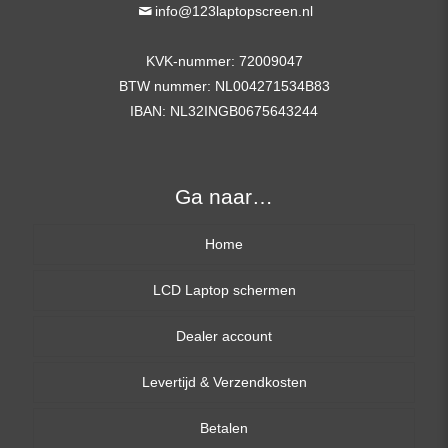
info@123laptopscreen.nl
KVK-nummer: 72009047
BTW nummer: NL004271534B83
IBAN: NL32INGB0675643244
Ga naar…
Home
LCD Laptop schermen
Dealer account
13,3 inch
Levertijd & Verzendkosten
14,0 inch
Betalen
15,6 inch