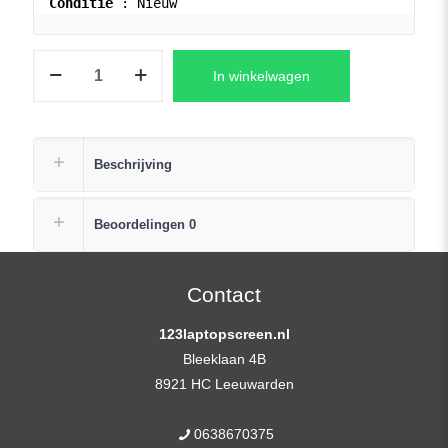
Conditie
 : Nieuw
Acer
In winkelwagen
PREDATOR
15
G9-
592
Beschrijving
Series
Laptop
Beoordelingen
0
Scherm
Full-
HD
Contact
15,6
123laptopscreen.nl
Inch
Bleeklaan 4B
aantal
8921 HC Leeuwarden
0638670375