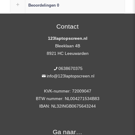
Laptop
Beoordelingen
0
Replacement
Scherm
FHD
Contact
(1920×1080)
123laptopscreen.nl
Mat
Bleeklaan 4B
IPS
8921 HC Leeuwarden
+
Plak
0638670375
Strips
info@123laptopscreen.nl
aantal
KVK-nummer: 72009047
BTW nummer: NL004271534B83
IBAN: NL32INGB0675643244
Ga naar…