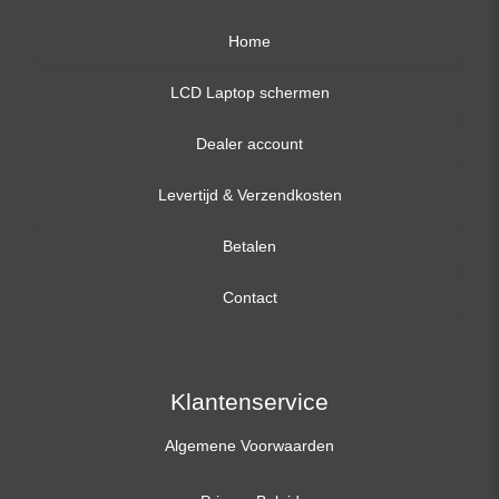
Home
LCD Laptop schermen
Dealer account
13,3 inch
Levertijd & Verzendkosten
14,0 inch
Betalen
15,6 inch
Contact
17,3 inch
Klantenservice
Algemene Voorwaarden