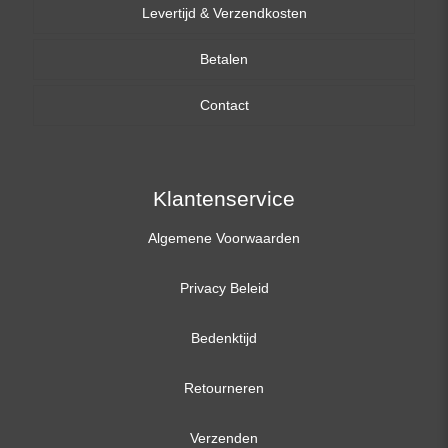
Levertijd & Verzendkosten
14,0 inch
Betalen
15,6 inch
Contact
17,3 inch
Klantenservice
Algemene Voorwaarden
Privacy Beleid
Bedenktijd
Retourneren
Verzenden