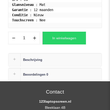
Glansniveau
Garantie
Conditie
Touchscreen
 : Nee
Acer
In winkelwagen
Nitro
5
AN517-
51-
Beschrijving
75X3
Laptop
Beoordelingen
0
LCD
Scherm
FHD
Contact
(1920x1080)
123laptopscreen.nl
Mat
Bleeklaan 4B
aantal