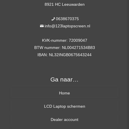
8921 HC Leeuwarden
0638670375
info@123laptopscreen.nl
KVK-nummer: 72009047
BTW nummer: NL004271534B83
IBAN: NL32INGB0675643244
Ga naar…
Home
LCD Laptop schermen
Dealer account
13,3 inch