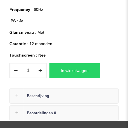
Frequency
: 60Hz
IPS
: Ja
Glansniveau
: Mat
Garantie
: 12 maanden
Touchscreen
: Nee
Acer
In winkelwagen
NITRO
5
AN517
51
Beschrijving
72ZK
Laptop
Beoordelingen
0
LCD
Scherm