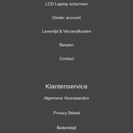
LCD Laptop schermen
Dealer account
13,3 inch
Levertijd & Verzendkosten
14,0 inch
Betalen
15,6 inch
Contact
17,3 inch
Klantenservice
Algemene Voorwaarden
Privacy Beleid
Bedenktijd