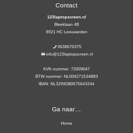
FHD
Contact
(1920x1080)
123laptopscreen.nl
Mat
Bleeklaan 4B
IPS
8921 HC Leeuwarden
aantal
0638670375
info@123laptopscreen.nl
KVK-nummer: 72009047
BTW nummer: NL004271534B83
IBAN: NL32INGB0675643244
Ga naar…
Home