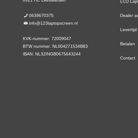
8921 HC Leeuwarden
LCD Lap
0638670375
Dealer a
13,3 
info@123laptopscreen.nl
Levertij
14,0 
KVK-nummer: 72009047
Betalen
15,6 
BTW nummer: NL004271534B83
IBAN: NL32INGB0675643244
Contact
17,3 