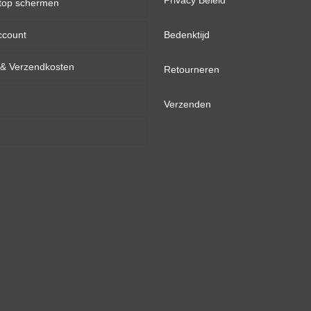
Privacy Beleid
top schermen
ccount
inch
Bedenktijd
d & Verzendkosten
inch
Retourneren
inch
Verzenden
inch