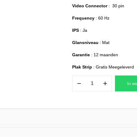
Video Connector
: 30 pin
Frequency
: 60 Hz
IPS
: Ja
Glansniveau
: Mat
Garantie
: 12 maanden
Plak Strip
: Gratis Meegeleverd
Acer
In w
ASPIRE
5
A515-
57G
Series
Laptop
Scherm