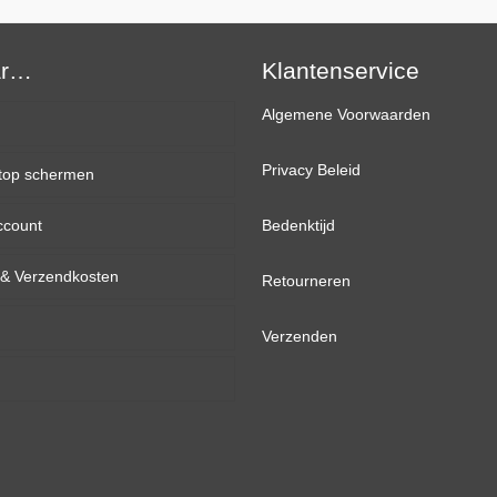
15,6
Inch
ar…
FHD
Klantenservice
(1920×1080)
Algemene Voorwaarden
aantal
Privacy Beleid
top schermen
ccount
inch
Bedenktijd
d & Verzendkosten
inch
Retourneren
inch
Verzenden
inch