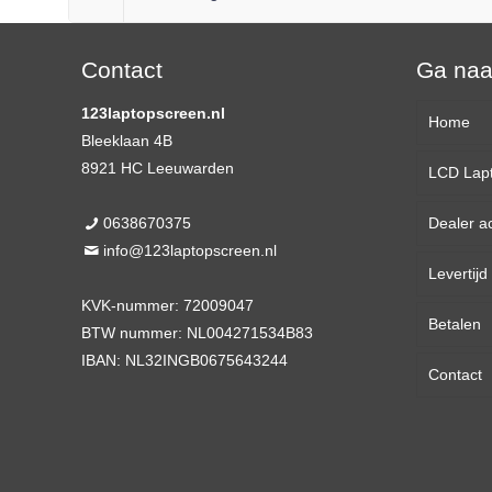
Contact
Ga na
123laptopscreen.nl
Home
Bleeklaan 4B
8921 HC Leeuwarden
LCD Lap
0638670375
Dealer a
13,3 
info@123laptopscreen.nl
Levertij
14,0 
KVK-nummer: 72009047
Betalen
15,6 
BTW nummer: NL004271534B83
IBAN: NL32INGB0675643244
Contact
17,3 