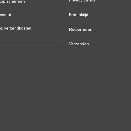
Privacy Beleid
top schermen
ccount
inch
Bedenktijd
d & Verzendkosten
inch
Retourneren
inch
Verzenden
inch