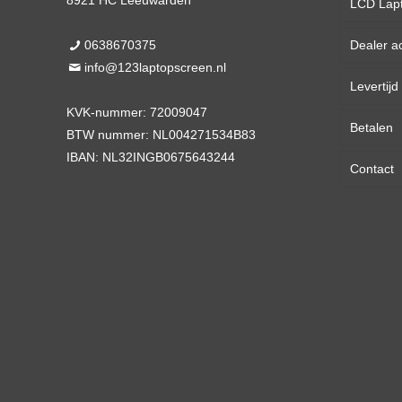
8921 HC Leeuwarden
LCD Lap
0638670375
Dealer a
13,3 
info@123laptopscreen.nl
Levertij
14,0 
KVK-nummer: 72009047
Betalen
15,6 
BTW nummer: NL004271534B83
IBAN: NL32INGB0675643244
Contact
17,3 