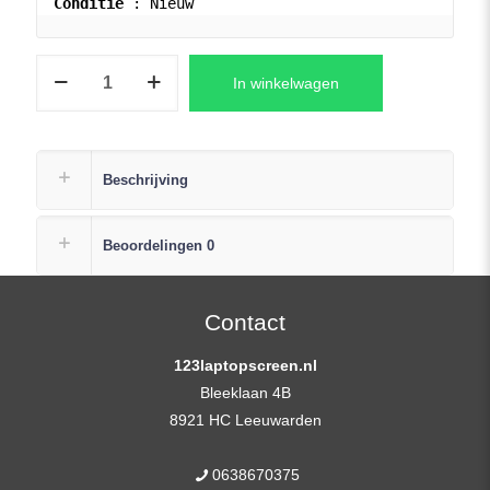
Conditie
 : Nieuw
Acer
In winkelwagen
ASPIRE
5
A514-
52G
Beschrijving
Series
Laptop
Beoordelingen
0
Scherm
14,0″
1920×1080
Contact
Full
123laptopscreen.nl
HD
Bleeklaan 4B
IPS
8921 HC Leeuwarden
aantal
0638670375