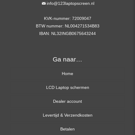
info@123laptopscreen.nl
KVK-nummer: 72009047
BTW nummer: NL004271534B83
IBAN: NL32INGB0675643244
Ga naar…
Home
LCD Laptop schermen
Dealer account
13,3 inch
Levertijd & Verzendkosten
14,0 inch
Betalen
15,6 inch