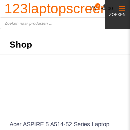
Producten
123laptopscreen.nl
zoeken
0
€0,00
ZOEKEN
Shop
Acer ASPIRE 5 A514-52 Series Laptop