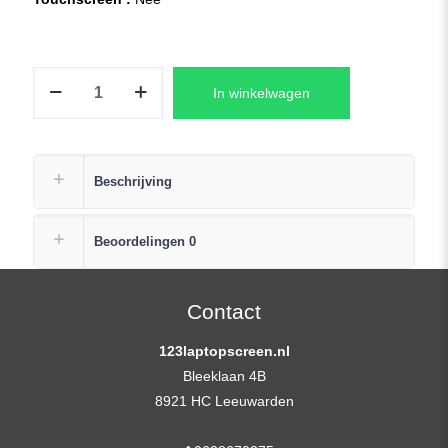
Acer
In winkelwagen
ASPIRE
5
A514-
52
Beschrijving
Series
Laptop
Beoordelingen
0
LCD
Scherm
+
Contact
Gratis
123laptopscreen.nl
Plakstrip
Bleeklaan 4B
aantal
8921 HC Leeuwarden