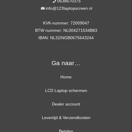
0638670375
info@123laptopscreen.nl
KVK-nummer: 72009047
BTW nummer: NL004271534B83
IBAN: NL32INGB0675643244
Ga naar…
Home
LCD Laptop schermen
Dealer account
13,3 inch
Levertijd & Verzendkosten
14,0 inch
Betalen
15,6 inch