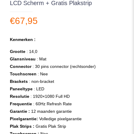
LCD Scherm + Gratis Plakstrip
€
67,95
Kenmerken :
Grootte
: 14,0
Glansniveau
: Mat
Connector
: 30 pins connector (rechtsonder)
Touchscreen
: Nee
Brackets
: non-bracket
Paneeltype
: LED
Resolutie
: 1920×1080 Full HD
Frequentie
: 60Hz Refresh Rate
Garantie :
12 maanden garantie
Pixelgarantie:
Volledige pixelgarantie
Plak Strips :
Gratis Plak Strip
Touchscreen :
Nee