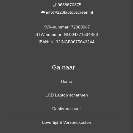
0638670375
info@123laptopscreen.nl
KVK-nummer: 72009047
BTW nummer: NL004271534B83
IBAN: NL32INGB0675643244
Ga naar…
Home
LCD Laptop schermen
Dealer account
13,3 inch
Levertijd & Verzendkosten
14,0 inch