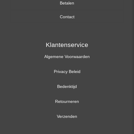
Betalen
15,6 inch
Contact
17,3 inch
Klantenservice
Algemene Voorwaarden
Privacy Beleid
Bedenktijd
Retourneren
Verzenden