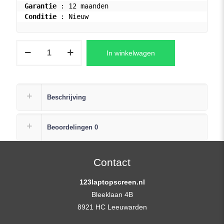
Garantie
Conditie
 : Nieuw
Acer
In winkelwagen
ASPIRE
3
A315-
56
Beschrijving
Serie
Laptop
Beoordelingen
0
Replacement
Scherm
15,6
Contact
(1920×1080)
123laptopscreen.nl
Full-
Bleeklaan 4B
HD
8921 HC Leeuwarden
Mat
aantal